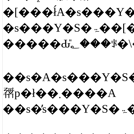
��s�A�s���Y�S�ۃ��[�����̉�ЁA����ҋ��Z�Ȃǂŕs���Y�S�ۃ��[
𗘗p�ł��܂����A
�