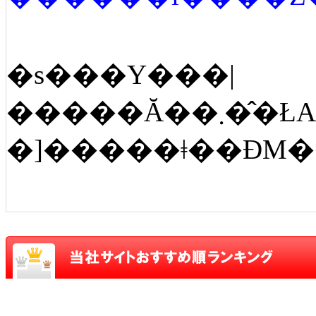
�s���Y���|