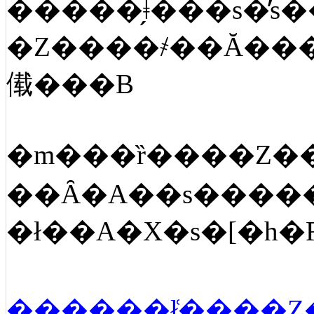
�Z����҂��Ă���
傤���B
�m���ȑ����Z�
��Ȃ�A��s����