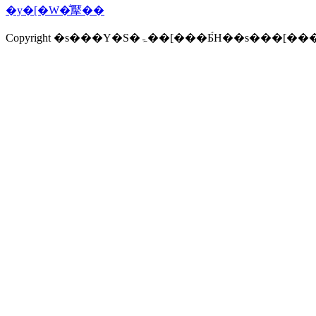
�y�[�W�̐擪��
Copyright �s���Y�S�ۃ��[���Ƃ́H�