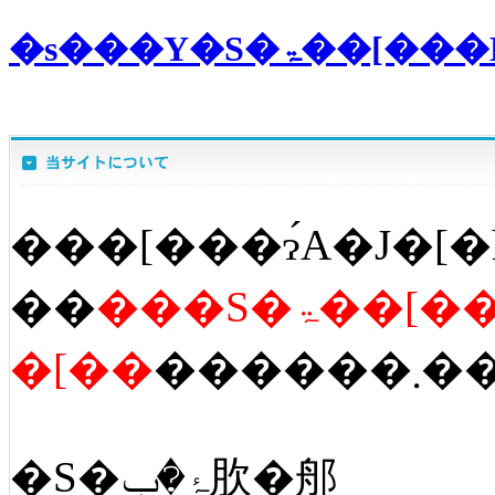
�s���Y�S
���[���ɂ́A�J�[�
��
���S�ۃ��[�
�[��
������
�S�ۂ�ݒ肷�郍