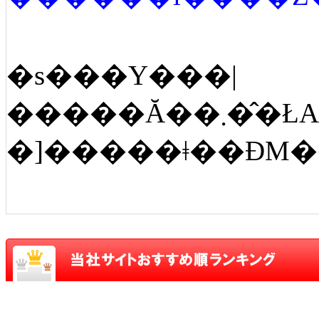
�s���Y���|