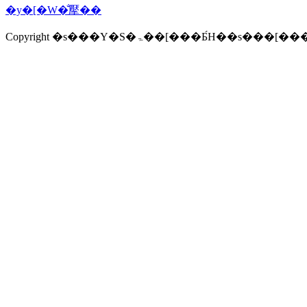
�y�[�W�̐擪��
Copyright �s���Y�S�ۃ��[���Ƃ́H�