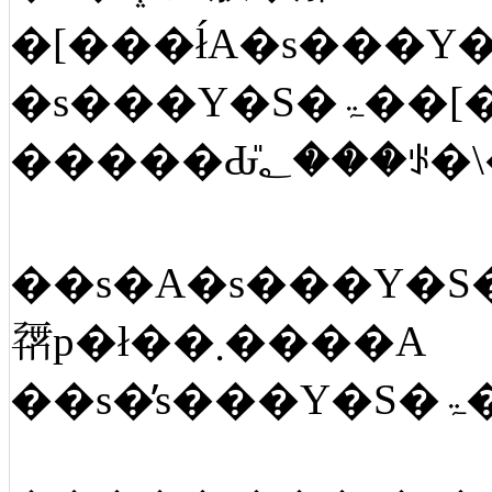
��s�A�s���Y�S�ۃ��[�����̉�ЁA����ҋ��Z�Ȃǂŕs���Y�S�ۃ��[
𗘗p�ł��܂����A
�