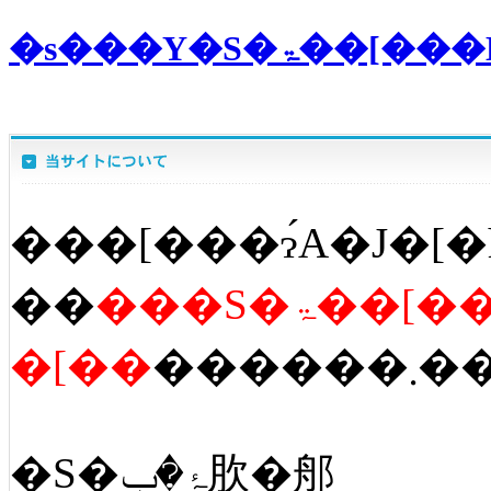
�s���Y�S
���[���ɂ́A�J�[�
��
���S�ۃ��[�
�[��
������
�S�ۂ�ݒ肷�郍