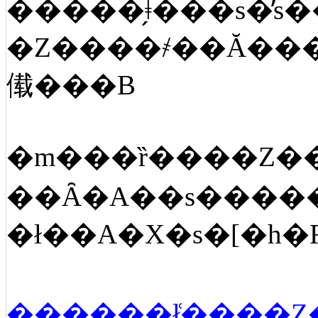
�Z����҂��Ă���
傤���B
�m���ȑ����Z�
��Ȃ�A��s����