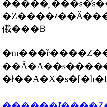
�Z����҂��Ă���
傤���B
�m���ȑ����Z�
��Ȃ�A��s����