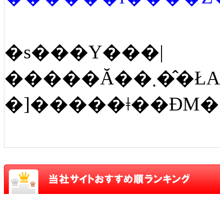
�s���Y���|