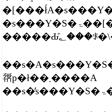
��s�A�s���Y�S�ۃ��[�����̉�ЁA����ҋ��Z�Ȃǂŕs���Y�S�ۃ��[
𗘗p�ł��܂����A
�