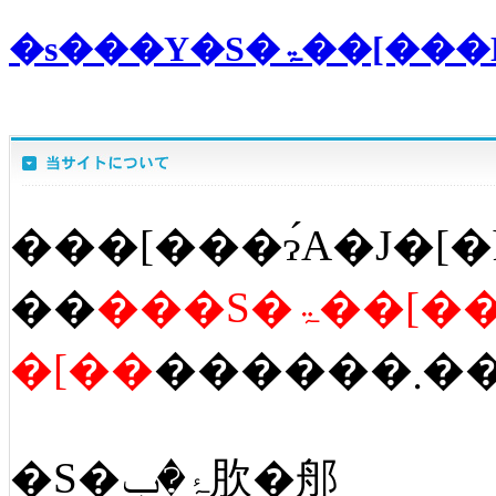
�s���Y�S
���[���ɂ́A�J�[�
��
���S�ۃ��[�
�[��
������
�S�ۂ�ݒ肷�郍