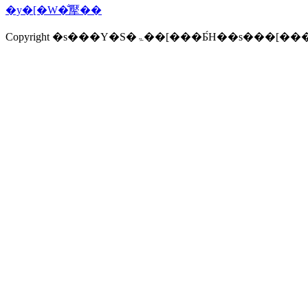
�y�[�W�̐擪��
Copyright �s���Y�S�ۃ��[���Ƃ́H�