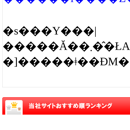
�s���Y���|