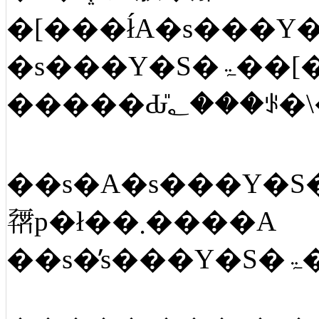
��s�A�s���Y�S�ۃ��[�����̉�ЁA����ҋ��Z�Ȃǂŕs���Y�S�ۃ��[
𗘗p�ł��܂����A
�