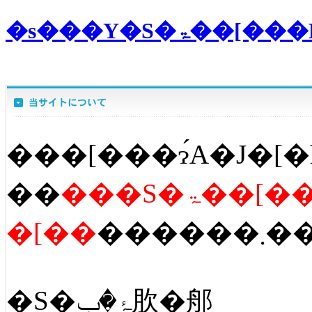
�s���Y�S
���[���ɂ́A�J�[�
��
���S�ۃ��[�
�[��
������
�S�ۂ�ݒ肷�郍