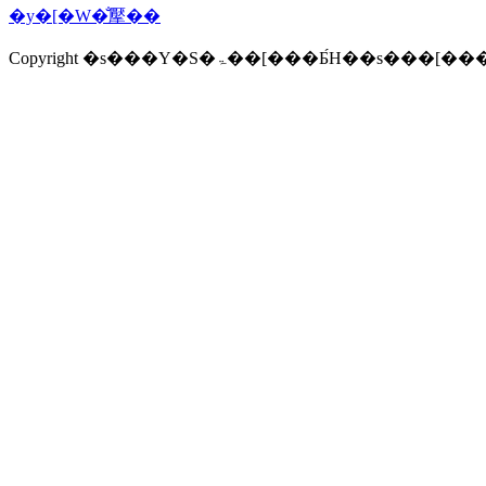
�y�[�W�̐擪��
Copyright �s���Y�S�ۃ��[���Ƃ́H�