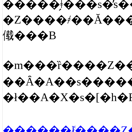
�Z����҂��Ă���
傤���B
�m���ȑ����Z�
��Ȃ�A��s����