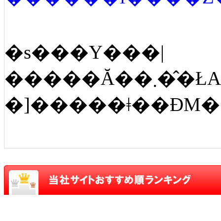
�s���Y���|