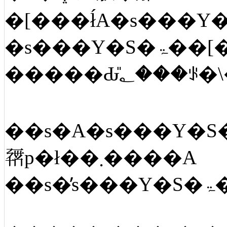
��s�A�s���Y�S�ۃ��[�����̉�ЁA����ҋ��Z�Ȃǂŕs���Y�S�ۃ��[
𗘗p�ł��܂����A
�