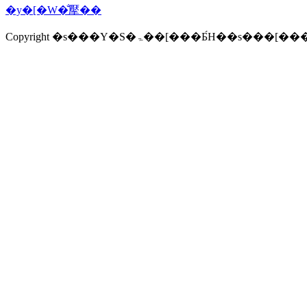
�y�[�W�̐擪��
Copyright �s���Y�S�ۃ��[���Ƃ́H�