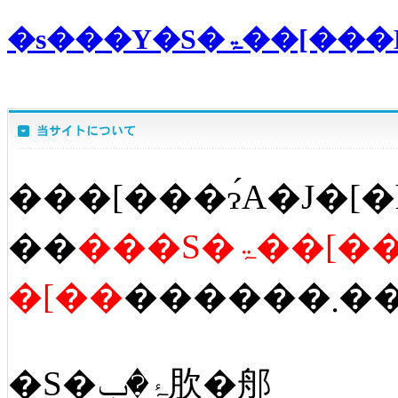
�s���Y�S
���[���ɂ́A�J�[�
��
���S�ۃ��[�
�[��
������
�S�ۂ�ݒ肷�郍