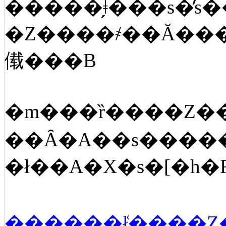
�Z����҂��Ă���
傤���B
�m���ȑ����Z�
��Ȃ�A��s����