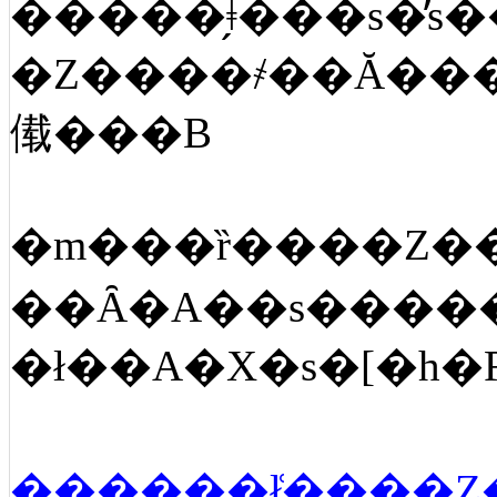
�Z����҂��Ă���
傤���B
�m���ȑ����Z�
��Ȃ�A��s����