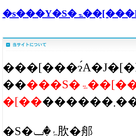
�s���Y�S
���[���ɂ́A�J�[�
��
���S�ۃ��[�
�[��
������
�S�ۂ�ݒ肷�郍