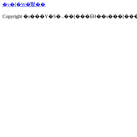
�y�[�W�̐擪��
Copyright �s���Y�S�ۃ��[���Ƃ́H�