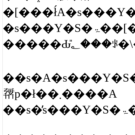
��s�A�s���Y�S�ۃ��[�����̉�ЁA����ҋ��Z�Ȃǂŕs���Y�S�ۃ��[
𗘗p�ł��܂����A
�