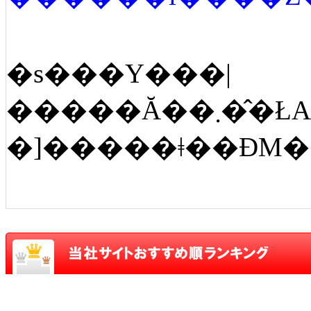
�s���Y���|