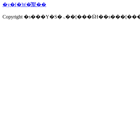
�y�[�W�̐擪��
Copyright �s���Y�S�ۃ��[���Ƃ́H�