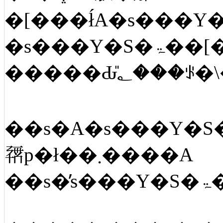
��s�A�s���Y�S�ۃ��[�����̉�ЁA����ҋ��Z�Ȃǂŕs���Y�S�ۃ��[
𗘗p�ł��܂����A
�