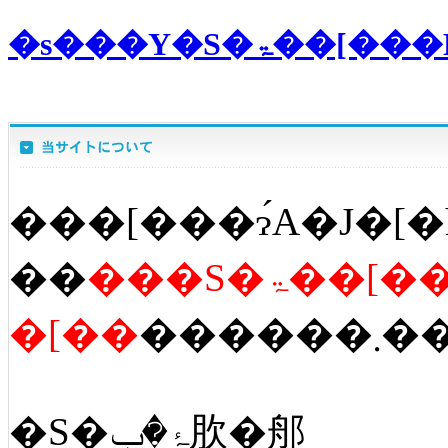
�s���Y�S
���[���ɂ́A�J�[�
��
���S�ۃ��[�
�[��
������
�S�ۂ�ݒ肷�郍