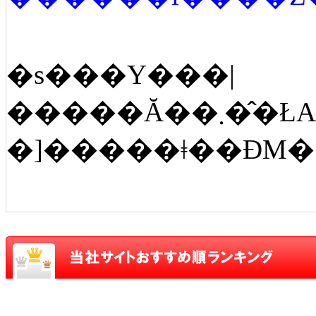
�s���Y���|