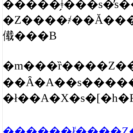
�Z����҂��Ă���
傤���B
�m���ȑ����Z�
��Ȃ�A��s����